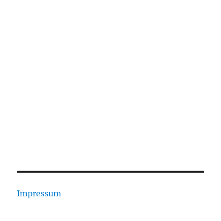
Passwort
Angemeldet bleiben
Registrieren
Passwort vergessen?
Impressum